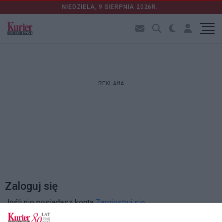
NIEDZIELA, 9 SIERPNIA 2026R.
REKLAMA
Zaloguj się
Jeśli nie posiadasz konta
Zarejestruj się