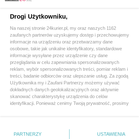
Email
Drogi Użytkowniku,
Na naszej stronie 24kurier.pl, my oraz naszych 1162
Hasło
zaufanych partnerów uzyskujemy dostęp i przechowujemy
informacje na urządzeniu oraz przetwarzamy dane
osobowe, takie jak unikalne identyfikatory, standardowe
informacje wysyłane przez urządzenie czy dane
Zapamiętać?
przeglądania w celu zapewniania spersonalizowanych
reklam, wybór spersonalizowanych treści, pomiar reklam i
Zaloguj
treści, badanie odbiorców oraz ulepszanie usług. Za zgodą
Użytkownika my i Zaufani Partnerzy możemy używać
Zapomniałem hasła
dokładnych danych geolokalizacyjnych oraz aktywnie
skanować charakterystykę urządzenia do celów
identyfikacji. Ponieważ cenimy Twoją prywatność, prosimy
o zgodę na korzystanie z tych technologii poprzez
kliknięcie „Akceptuję”. Zgoda jest dobrowolna i zawsze
możesz ją zmienić/wycofać klikając przycisk ustawień
prywatności znajdujący się w lewym dolnym rogu strony
PARTNERZY
Copyright © 2022 Kurier Szczeciński sp. z o.o.
USTAWIENIA
. Niektóre rodzaje przetwarzania danych nie wymagają