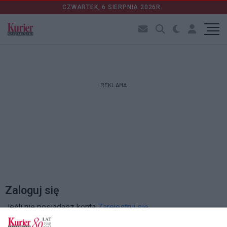
CZWARTEK, 6 SIERPNIA 2026R.
REKLAMA
Zaloguj się
Jeśli nie posiadasz konta
Zarejestruj się