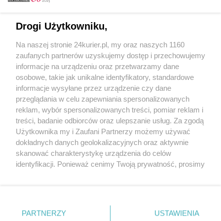
Email
Drogi Użytkowniku,
Na naszej stronie 24kurier.pl, my oraz naszych 1160
Hasło
zaufanych partnerów uzyskujemy dostęp i przechowujemy
informacje na urządzeniu oraz przetwarzamy dane
osobowe, takie jak unikalne identyfikatory, standardowe
informacje wysyłane przez urządzenie czy dane
Zapamiętać?
przeglądania w celu zapewniania spersonalizowanych
reklam, wybór spersonalizowanych treści, pomiar reklam i
Zaloguj
treści, badanie odbiorców oraz ulepszanie usług. Za zgodą
Użytkownika my i Zaufani Partnerzy możemy używać
Zapomniałem hasła
dokładnych danych geolokalizacyjnych oraz aktywnie
skanować charakterystykę urządzenia do celów
identyfikacji. Ponieważ cenimy Twoją prywatność, prosimy
o zgodę na korzystanie z tych technologii poprzez
kliknięcie „Akceptuję”. Zgoda jest dobrowolna i zawsze
możesz ją zmienić/wycofać klikając przycisk ustawień
prywatności znajdujący się w lewym dolnym rogu strony
PARTNERZY
Copyright © 2022 Kurier Szczeciński sp. z o.o.
USTAWIENIA
. Niektóre rodzaje przetwarzania danych nie wymagają