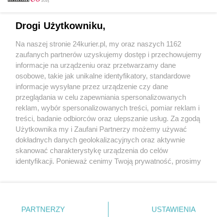
Email
Drogi Użytkowniku,
Na naszej stronie 24kurier.pl, my oraz naszych 1162
Hasło
zaufanych partnerów uzyskujemy dostęp i przechowujemy
informacje na urządzeniu oraz przetwarzamy dane
osobowe, takie jak unikalne identyfikatory, standardowe
informacje wysyłane przez urządzenie czy dane
Zapamiętać?
przeglądania w celu zapewniania spersonalizowanych
reklam, wybór spersonalizowanych treści, pomiar reklam i
Zaloguj
treści, badanie odbiorców oraz ulepszanie usług. Za zgodą
Użytkownika my i Zaufani Partnerzy możemy używać
Zapomniałem hasła
dokładnych danych geolokalizacyjnych oraz aktywnie
skanować charakterystykę urządzenia do celów
identyfikacji. Ponieważ cenimy Twoją prywatność, prosimy
o zgodę na korzystanie z tych technologii poprzez
kliknięcie „Akceptuję”. Zgoda jest dobrowolna i zawsze
możesz ją zmienić/wycofać klikając przycisk ustawień
prywatności znajdujący się w lewym dolnym rogu strony
PARTNERZY
Copyright © 2022 Kurier Szczeciński sp. z o.o.
USTAWIENIA
. Niektóre rodzaje przetwarzania danych nie wymagają