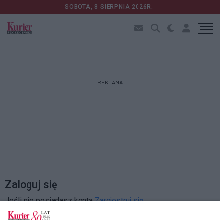
SOBOTA, 8 SIERPNIA 2026R.
REKLAMA
Zaloguj się
Jeśli nie posiadasz konta
Zarejestruj się