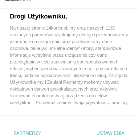
Email
Drogi Użytkowniku,
Na naszej stronie 24kurier.pl, my oraz naszych 1160
Hasło
zaufanych partnerów uzyskujemy dostęp i przechowujemy
informacje na urządzeniu oraz przetwarzamy dane
osobowe, takie jak unikalne identyfikatory, standardowe
informacje wysyłane przez urządzenie czy dane
Zapamiętać?
przeglądania w celu zapewniania spersonalizowanych
reklam, wybór spersonalizowanych treści, pomiar reklam i
Zaloguj
treści, badanie odbiorców oraz ulepszanie usług. Za zgodą
Użytkownika my i Zaufani Partnerzy możemy używać
Zapomniałem hasła
dokładnych danych geolokalizacyjnych oraz aktywnie
skanować charakterystykę urządzenia do celów
identyfikacji. Ponieważ cenimy Twoją prywatność, prosimy
o zgodę na korzystanie z tych technologii poprzez
kliknięcie „Akceptuję”. Zgoda jest dobrowolna i zawsze
możesz ją zmienić/wycofać klikając przycisk ustawień
prywatności znajdujący się w lewym dolnym rogu strony
PARTNERZY
Copyright © 2022 Kurier Szczeciński sp. z o.o.
USTAWIENIA
. Niektóre rodzaje przetwarzania danych nie wymagają