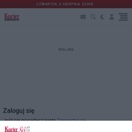
CZWARTEK, 6 SIERPNIA 2026R.
REKLAMA
Zaloguj się
Jeśli nie posiadasz konta
Zarejestruj się