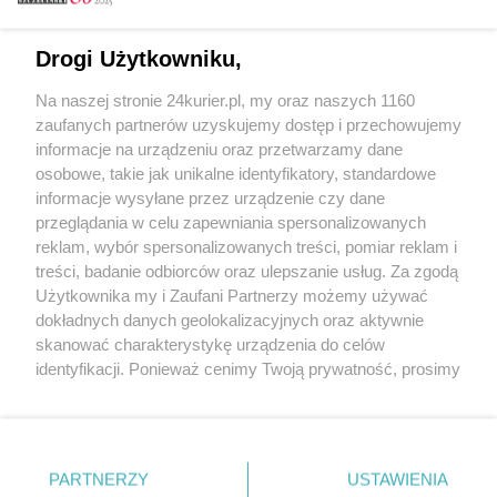
Email
Drogi Użytkowniku,
Na naszej stronie 24kurier.pl, my oraz naszych 1160
Hasło
zaufanych partnerów uzyskujemy dostęp i przechowujemy
informacje na urządzeniu oraz przetwarzamy dane
osobowe, takie jak unikalne identyfikatory, standardowe
informacje wysyłane przez urządzenie czy dane
Zapamiętać?
przeglądania w celu zapewniania spersonalizowanych
reklam, wybór spersonalizowanych treści, pomiar reklam i
Zaloguj
treści, badanie odbiorców oraz ulepszanie usług. Za zgodą
Użytkownika my i Zaufani Partnerzy możemy używać
Zapomniałem hasła
dokładnych danych geolokalizacyjnych oraz aktywnie
skanować charakterystykę urządzenia do celów
identyfikacji. Ponieważ cenimy Twoją prywatność, prosimy
o zgodę na korzystanie z tych technologii poprzez
kliknięcie „Akceptuję”. Zgoda jest dobrowolna i zawsze
możesz ją zmienić/wycofać klikając przycisk ustawień
prywatności znajdujący się w lewym dolnym rogu strony
PARTNERZY
Copyright © 2022 Kurier Szczeciński sp. z o.o.
USTAWIENIA
. Niektóre rodzaje przetwarzania danych nie wymagają