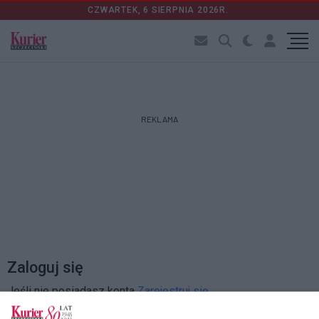
CZWARTEK, 6 SIERPNIA 2026R.
REKLAMA
Zaloguj się
Jeśli nie posiadasz konta
Zarejestruj się