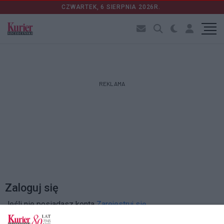
CZWARTEK, 6 SIERPNIA 2026R.
REKLAMA
Zaloguj się
Jeśli nie posiadasz konta
Zarejestruj się