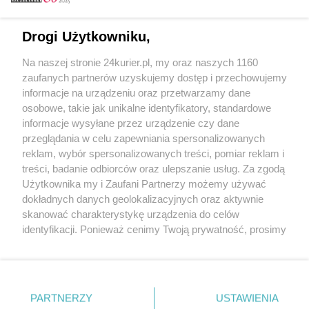
Email
Drogi Użytkowniku,
Na naszej stronie 24kurier.pl, my oraz naszych 1160
Hasło
zaufanych partnerów uzyskujemy dostęp i przechowujemy
informacje na urządzeniu oraz przetwarzamy dane
osobowe, takie jak unikalne identyfikatory, standardowe
informacje wysyłane przez urządzenie czy dane
Zapamiętać?
przeglądania w celu zapewniania spersonalizowanych
reklam, wybór spersonalizowanych treści, pomiar reklam i
Zaloguj
treści, badanie odbiorców oraz ulepszanie usług. Za zgodą
Użytkownika my i Zaufani Partnerzy możemy używać
Zapomniałem hasła
dokładnych danych geolokalizacyjnych oraz aktywnie
skanować charakterystykę urządzenia do celów
identyfikacji. Ponieważ cenimy Twoją prywatność, prosimy
o zgodę na korzystanie z tych technologii poprzez
kliknięcie „Akceptuję”. Zgoda jest dobrowolna i zawsze
możesz ją zmienić/wycofać klikając przycisk ustawień
prywatności znajdujący się w lewym dolnym rogu strony
PARTNERZY
Copyright © 2022 Kurier Szczeciński sp. z o.o.
USTAWIENIA
. Niektóre rodzaje przetwarzania danych nie wymagają