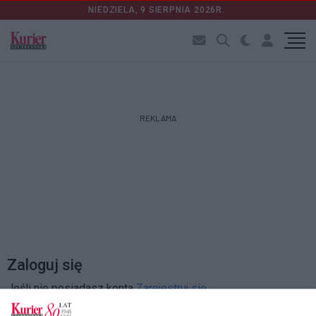
NIEDZIELA, 9 SIERPNIA 2026R.
REKLAMA
Zaloguj się
Jeśli nie posiadasz konta
Zarejestruj się