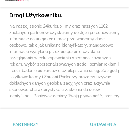
Email
Drogi Użytkowniku,
Na naszej stronie 24kurier.pl, my oraz naszych 1162
Hasło
zaufanych partnerów uzyskujemy dostęp i przechowujemy
informacje na urządzeniu oraz przetwarzamy dane
osobowe, takie jak unikalne identyfikatory, standardowe
informacje wysyłane przez urządzenie czy dane
Zapamiętać?
przeglądania w celu zapewniania spersonalizowanych
reklam, wybór spersonalizowanych treści, pomiar reklam i
Zaloguj
treści, badanie odbiorców oraz ulepszanie usług. Za zgodą
Użytkownika my i Zaufani Partnerzy możemy używać
Zapomniałem hasła
dokładnych danych geolokalizacyjnych oraz aktywnie
skanować charakterystykę urządzenia do celów
identyfikacji. Ponieważ cenimy Twoją prywatność, prosimy
o zgodę na korzystanie z tych technologii poprzez
kliknięcie „Akceptuję”. Zgoda jest dobrowolna i zawsze
możesz ją zmienić/wycofać klikając przycisk ustawień
prywatności znajdujący się w lewym dolnym rogu strony
PARTNERZY
Copyright © 2022 Kurier Szczeciński sp. z o.o.
USTAWIENIA
. Niektóre rodzaje przetwarzania danych nie wymagają