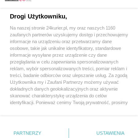
Email
Drogi Użytkowniku,
Na naszej stronie 24kurier.pl, my oraz naszych 1160
Hasło
zaufanych partnerów uzyskujemy dostęp i przechowujemy
informacje na urządzeniu oraz przetwarzamy dane
osobowe, takie jak unikalne identyfikatory, standardowe
informacje wysyłane przez urządzenie czy dane
Zapamiętać?
przeglądania w celu zapewniania spersonalizowanych
reklam, wybór spersonalizowanych treści, pomiar reklam i
Zaloguj
treści, badanie odbiorców oraz ulepszanie usług. Za zgodą
Użytkownika my i Zaufani Partnerzy możemy używać
Zapomniałem hasła
dokładnych danych geolokalizacyjnych oraz aktywnie
skanować charakterystykę urządzenia do celów
identyfikacji. Ponieważ cenimy Twoją prywatność, prosimy
o zgodę na korzystanie z tych technologii poprzez
kliknięcie „Akceptuję”. Zgoda jest dobrowolna i zawsze
możesz ją zmienić/wycofać klikając przycisk ustawień
prywatności znajdujący się w lewym dolnym rogu strony
PARTNERZY
Copyright © 2022 Kurier Szczeciński sp. z o.o.
USTAWIENIA
. Niektóre rodzaje przetwarzania danych nie wymagają