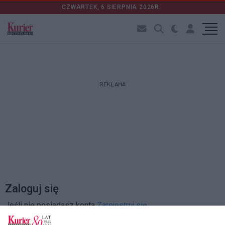
CZWARTEK, 6 SIERPNIA 2026R.
REKLAMA
Zaloguj się
Jeśli nie posiadasz konta
Zarejestruj się