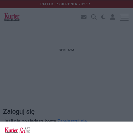
PIĄTEK, 7 SIERPNIA 2026R.
REKLAMA
Zaloguj się
Jeśli nie posiadasz konta
Zarejestruj się