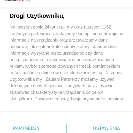
Email
Drogi Użytkowniku,
Na naszej stronie 24kurier.pl, my oraz naszych 1162
Hasło
zaufanych partnerów uzyskujemy dostęp i przechowujemy
informacje na urządzeniu oraz przetwarzamy dane
osobowe, takie jak unikalne identyfikatory, standardowe
informacje wysyłane przez urządzenie czy dane
Zapamiętać?
przeglądania w celu zapewniania spersonalizowanych
reklam, wybór spersonalizowanych treści, pomiar reklam i
Zaloguj
treści, badanie odbiorców oraz ulepszanie usług. Za zgodą
Użytkownika my i Zaufani Partnerzy możemy używać
Zapomniałem hasła
dokładnych danych geolokalizacyjnych oraz aktywnie
skanować charakterystykę urządzenia do celów
identyfikacji. Ponieważ cenimy Twoją prywatność, prosimy
o zgodę na korzystanie z tych technologii poprzez
kliknięcie „Akceptuję”. Zgoda jest dobrowolna i zawsze
możesz ją zmienić/wycofać klikając przycisk ustawień
prywatności znajdujący się w lewym dolnym rogu strony
PARTNERZY
Copyright © 2022 Kurier Szczeciński sp. z o.o.
USTAWIENIA
. Niektóre rodzaje przetwarzania danych nie wymagają