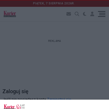
PIĄTEK, 7 SIERPNIA 2026R.
REKLAMA
Zaloguj się
Jeśli nie posiadasz konta
Zarejestruj się