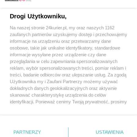
Email
Drogi Użytkowniku,
Na naszej stronie 24kurier.pl, my oraz naszych 1162
Hasło
zaufanych partnerów uzyskujemy dostęp i przechowujemy
informacje na urządzeniu oraz przetwarzamy dane
osobowe, takie jak unikalne identyfikatory, standardowe
informacje wysyłane przez urządzenie czy dane
Zapamiętać?
przeglądania w celu zapewniania spersonalizowanych
reklam, wybór spersonalizowanych treści, pomiar reklam i
Zaloguj
treści, badanie odbiorców oraz ulepszanie usług. Za zgodą
Użytkownika my i Zaufani Partnerzy możemy używać
Zapomniałem hasła
dokładnych danych geolokalizacyjnych oraz aktywnie
skanować charakterystykę urządzenia do celów
identyfikacji. Ponieważ cenimy Twoją prywatność, prosimy
o zgodę na korzystanie z tych technologii poprzez
kliknięcie „Akceptuję”. Zgoda jest dobrowolna i zawsze
możesz ją zmienić/wycofać klikając przycisk ustawień
prywatności znajdujący się w lewym dolnym rogu strony
PARTNERZY
Copyright © 2022 Kurier Szczeciński sp. z o.o.
USTAWIENIA
. Niektóre rodzaje przetwarzania danych nie wymagają