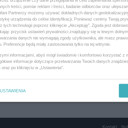
ych treści, pomiar reklam i treści, badanie odbiorców oraz ulepszan
fani Partnerzy możemy używać dokładnych danych geolokalizacyjn
tykę urządzenia do celów identyfikacji. Ponieważ cenimy Twoją pry
z tych technologii poprzez kliknięcie „Akceptuję”. Zgoda jest dobro
ikając przycisk ustawień prywatności znajdujący się w lewym dolny
etwarzania danych nie wymagają zgody użytkownika, ale masz prawo 
. Preferencje będą miały zastosowania tylko na tej witrynie.
szymi informacjami, abyś mógł świadomie i komfortowo korzystać z
gółowe informacje dotyczące przetwarzania Twoich danych znajdzi
s
oraz po kliknięciu w „Ustawienia”.
USTAWIENIA
Kontakt
No