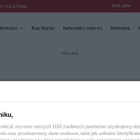
REKLAMA
Y I KAJETANA
domości
Kup Kurier
Kalendarz imprez
Reklama
REKLAMA
niku,
kurier.pl, my oraz naszych 1162 zaufanych partnerów uzyskujemy do
niu oraz przetwarzamy dane osobowe, takie jak unikalne identyfikat
przez urządzenie czy dane przeglądania w celu zapewniania sperson