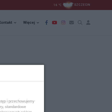
16
℃
SZCZECIN
Kontakt
Więcej
stęp i przechowujemy
ory, standardowe
alizowanych reklam,