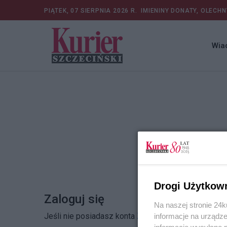
PIĄTEK, 07 SIERPNIA 2026 R.
IMIENINY DONATY, OLECHN
Wia
Drogi Użytkow
Zaloguj się
Na naszej stronie 24
Jeśli nie posiadasz konta
Zarejestruj się
informacje na urządze
informacje wysyłane 