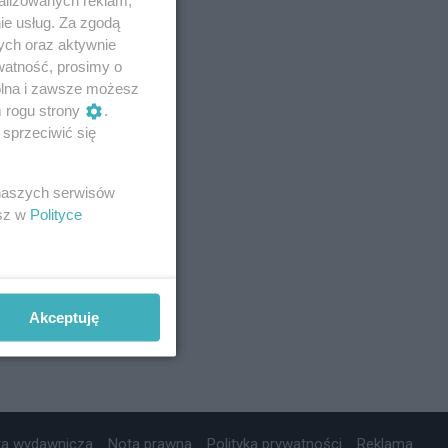
ie usług. Za zgodą
ych oraz aktywnie
watność, prosimy o
wolna i zawsze możesz
m rogu strony
.
sprzeciwić się
 naszych serwisów
esz w
Polityce
Akceptuję
ta wydawnicza
Nota prawna
Polityka prywatności
Reklama