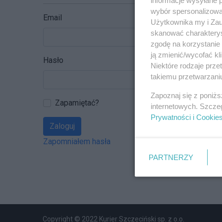
wybór spersonalizowan
Email
Użytkownika my i Zau
skanować charakterys
zgodę na korzystanie 
ją zmienić/wycofać kl
Hasło
Niektóre rodzaje prz
takiemu przetwarzaniu
Zapoznaj się z poniż
Zapamiętać?
internetowych. Szcze
Prywatności i Cookie
Zaloguj
Zapomniałem hasła
PARTNERZY
Copyright © 2022 Kurier Szczeciński sp. z o.o.