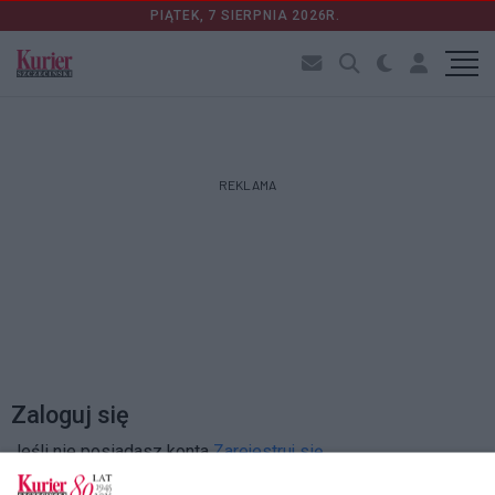
PIĄTEK, 7 SIERPNIA 2026R.
REKLAMA
Zaloguj się
Jeśli nie posiadasz konta
Zarejestruj się