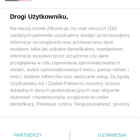
Email
Drogi Użytkowniku,
Na naszej stronie 24kurier.pl, my oraz naszych 1162
Hasło
zaufanych partnerów uzyskujemy dostęp i przechowujemy
informacje na urządzeniu oraz przetwarzamy dane
osobowe, takie jak unikalne identyfikatory, standardowe
informacje wysyłane przez urządzenie czy dane
Zapamiętać?
przeglądania w celu zapewniania spersonalizowanych
reklam, wybór spersonalizowanych treści, pomiar reklam i
Zaloguj
treści, badanie odbiorców oraz ulepszanie usług. Za zgodą
Użytkownika my i Zaufani Partnerzy możemy używać
Zapomniałem hasła
dokładnych danych geolokalizacyjnych oraz aktywnie
skanować charakterystykę urządzenia do celów
identyfikacji. Ponieważ cenimy Twoją prywatność, prosimy
o zgodę na korzystanie z tych technologii poprzez
kliknięcie „Akceptuję”. Zgoda jest dobrowolna i zawsze
możesz ją zmienić/wycofać klikając przycisk ustawień
prywatności znajdujący się w lewym dolnym rogu strony
PARTNERZY
Copyright © 2022 Kurier Szczeciński sp. z o.o.
USTAWIENIA
. Niektóre rodzaje przetwarzania danych nie wymagają