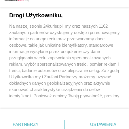
Email
Drogi Użytkowniku,
Na naszej stronie 24kurier.pl, my oraz naszych 1162
Hasło
zaufanych partnerów uzyskujemy dostęp i przechowujemy
informacje na urządzeniu oraz przetwarzamy dane
osobowe, takie jak unikalne identyfikatory, standardowe
informacje wysyłane przez urządzenie czy dane
Zapamiętać?
przeglądania w celu zapewniania spersonalizowanych
reklam, wybór spersonalizowanych treści, pomiar reklam i
Zaloguj
treści, badanie odbiorców oraz ulepszanie usług. Za zgodą
Użytkownika my i Zaufani Partnerzy możemy używać
Zapomniałem hasła
dokładnych danych geolokalizacyjnych oraz aktywnie
skanować charakterystykę urządzenia do celów
identyfikacji. Ponieważ cenimy Twoją prywatność, prosimy
o zgodę na korzystanie z tych technologii poprzez
kliknięcie „Akceptuję”. Zgoda jest dobrowolna i zawsze
możesz ją zmienić/wycofać klikając przycisk ustawień
prywatności znajdujący się w lewym dolnym rogu strony
PARTNERZY
Copyright © 2022 Kurier Szczeciński sp. z o.o.
USTAWIENIA
. Niektóre rodzaje przetwarzania danych nie wymagają