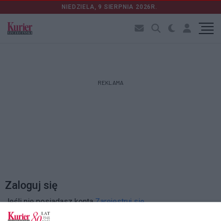
NIEDZIELA, 9 SIERPNIA 2026R.
REKLAMA
Zaloguj się
Jeśli nie posiadasz konta
Zarejestruj się