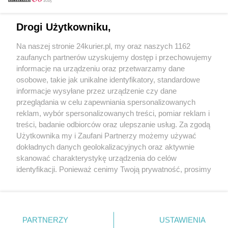
Email
Drogi Użytkowniku,
Na naszej stronie 24kurier.pl, my oraz naszych 1162
Hasło
zaufanych partnerów uzyskujemy dostęp i przechowujemy
informacje na urządzeniu oraz przetwarzamy dane
osobowe, takie jak unikalne identyfikatory, standardowe
informacje wysyłane przez urządzenie czy dane
Zapamiętać?
przeglądania w celu zapewniania spersonalizowanych
reklam, wybór spersonalizowanych treści, pomiar reklam i
Zaloguj
treści, badanie odbiorców oraz ulepszanie usług. Za zgodą
Użytkownika my i Zaufani Partnerzy możemy używać
Zapomniałem hasła
dokładnych danych geolokalizacyjnych oraz aktywnie
skanować charakterystykę urządzenia do celów
identyfikacji. Ponieważ cenimy Twoją prywatność, prosimy
o zgodę na korzystanie z tych technologii poprzez
kliknięcie „Akceptuję”. Zgoda jest dobrowolna i zawsze
możesz ją zmienić/wycofać klikając przycisk ustawień
prywatności znajdujący się w lewym dolnym rogu strony
PARTNERZY
Copyright © 2022 Kurier Szczeciński sp. z o.o.
USTAWIENIA
. Niektóre rodzaje przetwarzania danych nie wymagają