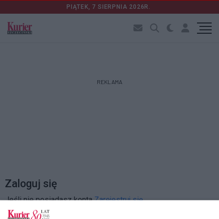
PIĄTEK, 7 SIERPNIA 2026R.
REKLAMA
Zaloguj się
Jeśli nie posiadasz konta
Zarejestruj się