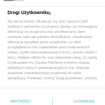
Email
Drogi Użytkowniku,
Na naszej stronie 24kurier.pl, my oraz naszych 1160
Hasło
zaufanych partnerów uzyskujemy dostęp i przechowujemy
informacje na urządzeniu oraz przetwarzamy dane
osobowe, takie jak unikalne identyfikatory, standardowe
informacje wysyłane przez urządzenie czy dane
Zapamiętać?
przeglądania w celu zapewniania spersonalizowanych
reklam, wybór spersonalizowanych treści, pomiar reklam i
Zaloguj
treści, badanie odbiorców oraz ulepszanie usług. Za zgodą
Użytkownika my i Zaufani Partnerzy możemy używać
Zapomniałem hasła
dokładnych danych geolokalizacyjnych oraz aktywnie
skanować charakterystykę urządzenia do celów
identyfikacji. Ponieważ cenimy Twoją prywatność, prosimy
o zgodę na korzystanie z tych technologii poprzez
kliknięcie „Akceptuję”. Zgoda jest dobrowolna i zawsze
możesz ją zmienić/wycofać klikając przycisk ustawień
prywatności znajdujący się w lewym dolnym rogu strony
PARTNERZY
Copyright © 2022 Kurier Szczeciński sp. z o.o.
USTAWIENIA
. Niektóre rodzaje przetwarzania danych nie wymagają