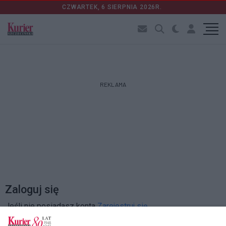
CZWARTEK, 6 SIERPNIA 2026R.
REKLAMA
Zaloguj się
Jeśli nie posiadasz konta
Zarejestruj się