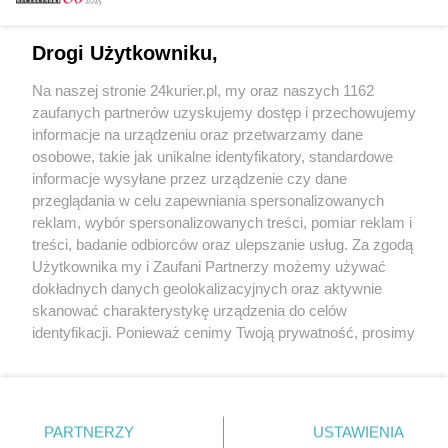
Email
Drogi Użytkowniku,
Na naszej stronie 24kurier.pl, my oraz naszych 1162
Hasło
zaufanych partnerów uzyskujemy dostęp i przechowujemy
informacje na urządzeniu oraz przetwarzamy dane
osobowe, takie jak unikalne identyfikatory, standardowe
informacje wysyłane przez urządzenie czy dane
Zapamiętać?
przeglądania w celu zapewniania spersonalizowanych
reklam, wybór spersonalizowanych treści, pomiar reklam i
Zaloguj
treści, badanie odbiorców oraz ulepszanie usług. Za zgodą
Użytkownika my i Zaufani Partnerzy możemy używać
Zapomniałem hasła
dokładnych danych geolokalizacyjnych oraz aktywnie
skanować charakterystykę urządzenia do celów
identyfikacji. Ponieważ cenimy Twoją prywatność, prosimy
o zgodę na korzystanie z tych technologii poprzez
kliknięcie „Akceptuję”. Zgoda jest dobrowolna i zawsze
możesz ją zmienić/wycofać klikając przycisk ustawień
prywatności znajdujący się w lewym dolnym rogu strony
PARTNERZY
Copyright © 2022 Kurier Szczeciński sp. z o.o.
USTAWIENIA
. Niektóre rodzaje przetwarzania danych nie wymagają