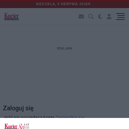
NIEDZIELA, 9 SIERPNIA 2026R.
REKLAMA
Zaloguj się
Jeśli nie posiadasz konta
Zarejestruj się