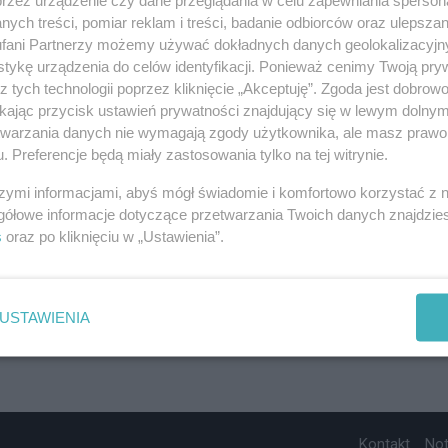
ych treści, pomiar reklam i treści, badanie odbiorców oraz ulepszan
fani Partnerzy możemy używać dokładnych danych geolokalizacyjn
tykę urządzenia do celów identyfikacji. Ponieważ cenimy Twoją pry
z tych technologii poprzez kliknięcie „Akceptuję”. Zgoda jest dobro
ikając przycisk ustawień prywatności znajdujący się w lewym dolny
etwarzania danych nie wymagają zgody użytkownika, ale masz prawo 
. Preferencje będą miały zastosowania tylko na tej witrynie.
szymi informacjami, abyś mógł świadomie i komfortowo korzystać z
gółowe informacje dotyczące przetwarzania Twoich danych znajdzi
s
oraz po kliknięciu w „Ustawienia”.
USTAWIENIA
Kontakt
No