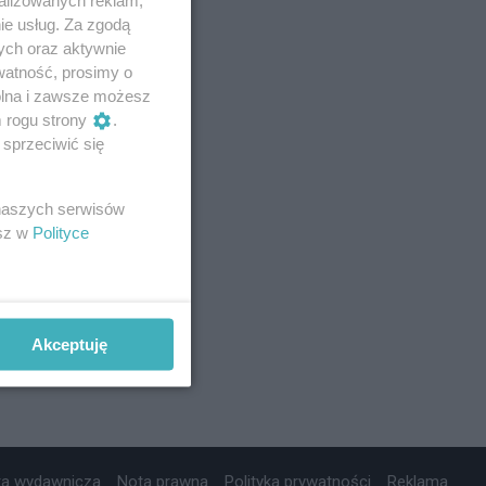
ie usług. Za zgodą
ych oraz aktywnie
watność, prosimy o
wolna i zawsze możesz
m rogu strony
.
sprzeciwić się
 naszych serwisów
esz w
Polityce
Akceptuję
ta wydawnicza
Nota prawna
Polityka prywatności
Reklama