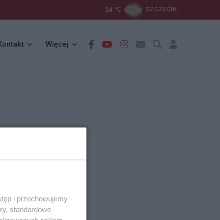
24
℃
SZCZECIN
Kontakt
Więcej
stęp i przechowujemy
ory, standardowe
alizowanych reklam,