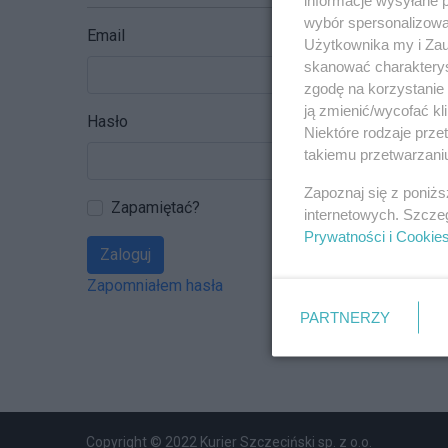
wybór spersonalizowan
Email
Użytkownika my i Zau
skanować charakterys
zgodę na korzystanie 
ją zmienić/wycofać kl
Hasło
Niektóre rodzaje prz
takiemu przetwarzaniu
Zapoznaj się z poniż
Zapamiętać?
internetowych. Szcze
Prywatności i Cookie
Zaloguj
Zapomniałem hasła
PARTNERZY
Copyright © 2022 Kurier Szczeciński sp. z o.o.