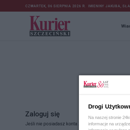
CZWARTEK, 06 SIERPNIA 2026 R.
IMIENINY JAKUBA, SŁ
Wia
Drogi Użytkow
Zaloguj się
Na naszej stronie 24
Jeśli nie posiadasz konta
Zarejestruj się
informacje na urządze
informacje wysyłane 