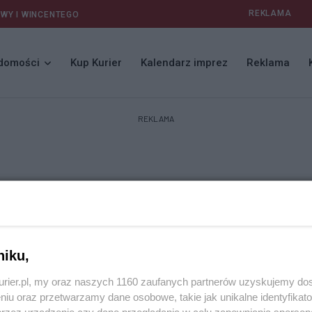
REKLAMA
AWY I WINCENTEGO
domości
Kup Kurier
Kalendarz imprez
Reklama
REKLAMA
niku,
kurier.pl, my oraz naszych 1160 zaufanych partnerów uzyskujemy do
niu oraz przetwarzamy dane osobowe, takie jak unikalne identyfikat
przez urządzenie czy dane przeglądania w celu zapewniania sperson