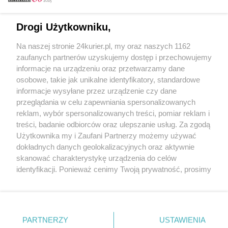
Email
Drogi Użytkowniku,
Na naszej stronie 24kurier.pl, my oraz naszych 1162
Hasło
zaufanych partnerów uzyskujemy dostęp i przechowujemy
informacje na urządzeniu oraz przetwarzamy dane
osobowe, takie jak unikalne identyfikatory, standardowe
informacje wysyłane przez urządzenie czy dane
Zapamiętać?
przeglądania w celu zapewniania spersonalizowanych
reklam, wybór spersonalizowanych treści, pomiar reklam i
Zaloguj
treści, badanie odbiorców oraz ulepszanie usług. Za zgodą
Użytkownika my i Zaufani Partnerzy możemy używać
Zapomniałem hasła
dokładnych danych geolokalizacyjnych oraz aktywnie
skanować charakterystykę urządzenia do celów
identyfikacji. Ponieważ cenimy Twoją prywatność, prosimy
o zgodę na korzystanie z tych technologii poprzez
kliknięcie „Akceptuję”. Zgoda jest dobrowolna i zawsze
możesz ją zmienić/wycofać klikając przycisk ustawień
prywatności znajdujący się w lewym dolnym rogu strony
PARTNERZY
Copyright © 2022 Kurier Szczeciński sp. z o.o.
USTAWIENIA
. Niektóre rodzaje przetwarzania danych nie wymagają