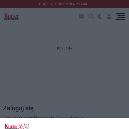
PIĄTEK, 7 SIERPNIA 2026R.
REKLAMA
Zaloguj się
Jeśli nie posiadasz konta
Zarejestruj się