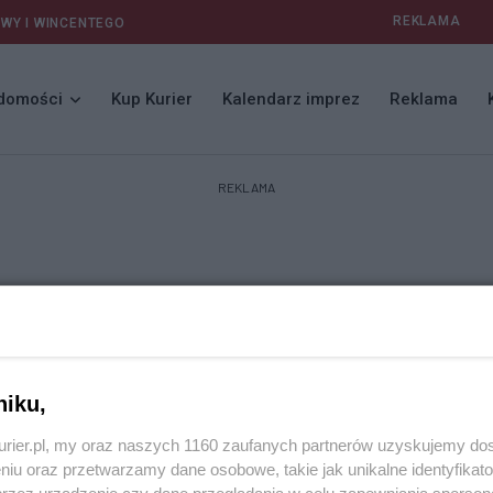
REKLAMA
AWY I WINCENTEGO
domości
Kup Kurier
Kalendarz imprez
Reklama
REKLAMA
niku,
kurier.pl, my oraz naszych 1160 zaufanych partnerów uzyskujemy do
niu oraz przetwarzamy dane osobowe, takie jak unikalne identyfikat
przez urządzenie czy dane przeglądania w celu zapewniania sperson