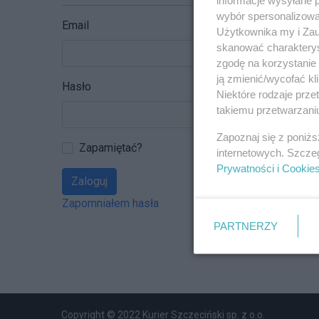
wybór spersonalizowan
Email
Użytkownika my i Zau
skanować charakterys
zgodę na korzystanie 
ją zmienić/wycofać kl
Hasło
Niektóre rodzaje prz
takiemu przetwarzaniu
Zapoznaj się z poniż
Zapamiętać?
internetowych. Szcze
Prywatności i Cookie
Zaloguj
Zapomniałem hasła
PARTNERZY
Copyright © 2022 Kurier Szczeciński sp. z o.o.