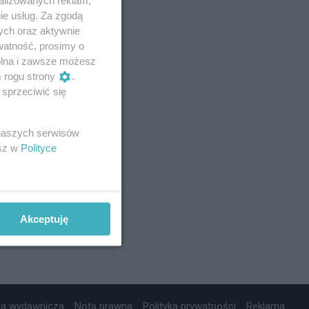
ie usług. Za zgodą
ych oraz aktywnie
watność, prosimy o
wolna i zawsze możesz
m rogu strony
.
sprzeciwić się
 naszych serwisów
esz w
Polityce
Akceptuję
ta wydawnicza
Nota prawna
Polityka prywatności
Reklama