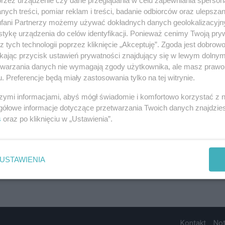
ych treści, pomiar reklam i treści, badanie odbiorców oraz ulepszan
fani Partnerzy możemy używać dokładnych danych geolokalizacyjn
tykę urządzenia do celów identyfikacji. Ponieważ cenimy Twoją pry
z tych technologii poprzez kliknięcie „Akceptuję”. Zgoda jest dobro
ikając przycisk ustawień prywatności znajdujący się w lewym dolny
etwarzania danych nie wymagają zgody użytkownika, ale masz prawo 
. Preferencje będą miały zastosowania tylko na tej witrynie.
szymi informacjami, abyś mógł świadomie i komfortowo korzystać z
gółowe informacje dotyczące przetwarzania Twoich danych znajdzi
s
oraz po kliknięciu w „Ustawienia”.
USTAWIENIA
Kontakt
No