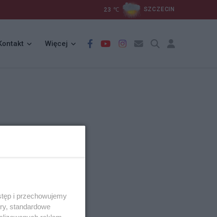
23
℃
SZCZECIN
Kontakt
Więcej
stęp i przechowujemy
ory, standardowe
alizowanych reklam,