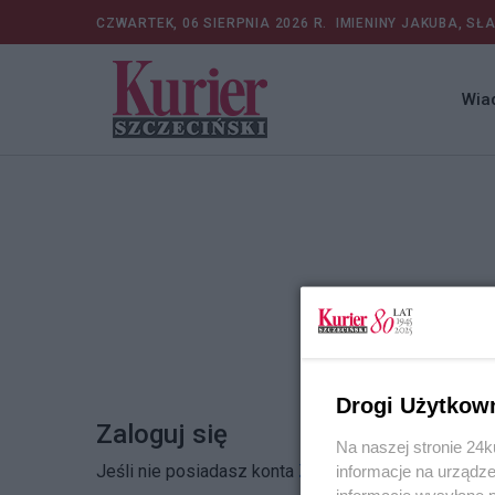
CZWARTEK, 06 SIERPNIA 2026 R.
IMIENINY JAKUBA, SŁ
Wia
Drogi Użytkow
Zaloguj się
Na naszej stronie 24
Jeśli nie posiadasz konta
Zarejestruj się
informacje na urządze
informacje wysyłane 