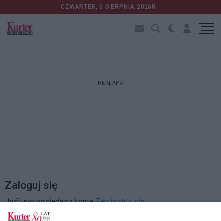
CZWARTEK, 6 SIERPNIA 2026R.
REKLAMA
Zaloguj się
Jeśli nie posiadasz konta
Zarejestruj się