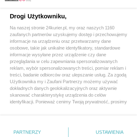
Email
Drogi Użytkowniku,
Na naszej stronie 24kurier.pl, my oraz naszych 1160
Hasło
zaufanych partnerów uzyskujemy dostęp i przechowujemy
informacje na urządzeniu oraz przetwarzamy dane
osobowe, takie jak unikalne identyfikatory, standardowe
informacje wysyłane przez urządzenie czy dane
Zapamiętać?
przeglądania w celu zapewniania spersonalizowanych
reklam, wybór spersonalizowanych treści, pomiar reklam i
Zaloguj
treści, badanie odbiorców oraz ulepszanie usług. Za zgodą
Użytkownika my i Zaufani Partnerzy możemy używać
Zapomniałem hasła
dokładnych danych geolokalizacyjnych oraz aktywnie
skanować charakterystykę urządzenia do celów
identyfikacji. Ponieważ cenimy Twoją prywatność, prosimy
o zgodę na korzystanie z tych technologii poprzez
kliknięcie „Akceptuję”. Zgoda jest dobrowolna i zawsze
możesz ją zmienić/wycofać klikając przycisk ustawień
prywatności znajdujący się w lewym dolnym rogu strony
PARTNERZY
Copyright © 2022 Kurier Szczeciński sp. z o.o.
USTAWIENIA
. Niektóre rodzaje przetwarzania danych nie wymagają