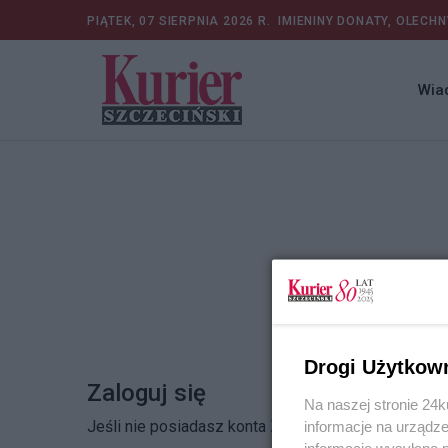
PIĄTEK, 07 SIERPNIA 2026 R.
IMIENINY DONATY, OLECHN
Wia
Drogi Użytkow
Zaloguj się
Na naszej stronie 24
Jeśli nie posiadasz konta
Zarejestruj się
informacje na urządze
informacje wysyłane 