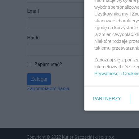
wybór spersonalizowan
Email
Użytkownika my i Zau
skanować charakterys
zgodę na korzystanie 
ją zmienić/wycofać kl
Hasło
Niektóre rodzaje prz
takiemu przetwarzaniu
Zapoznaj się z poniż
Zapamiętać?
internetowych. Szcze
Prywatności i Cookie
Zaloguj
Zapomniałem hasła
PARTNERZY
Copyright © 2022 Kurier Szczeciński sp. z o.o.