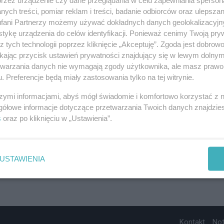
ych treści, pomiar reklam i treści, badanie odbiorców oraz ulepszan
fani Partnerzy możemy używać dokładnych danych geolokalizacyjn
tykę urządzenia do celów identyfikacji. Ponieważ cenimy Twoją pry
z tych technologii poprzez kliknięcie „Akceptuję”. Zgoda jest dobro
ikając przycisk ustawień prywatności znajdujący się w lewym dolny
etwarzania danych nie wymagają zgody użytkownika, ale masz prawo 
. Preferencje będą miały zastosowania tylko na tej witrynie.
szymi informacjami, abyś mógł świadomie i komfortowo korzystać z
gółowe informacje dotyczące przetwarzania Twoich danych znajdzi
s
oraz po kliknięciu w „Ustawienia”.
USTAWIENIA
Kontakt
No