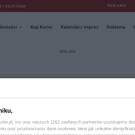
REKLAMA
Y I KAJETANA
domości
Kup Kurier
Kalendarz imprez
Reklama
REKLAMA
niku,
kurier.pl, my oraz naszych 1162 zaufanych partnerów uzyskujemy do
niu oraz przetwarzamy dane osobowe, takie jak unikalne identyfikat
przez urządzenie czy dane przeglądania w celu zapewniania sperson