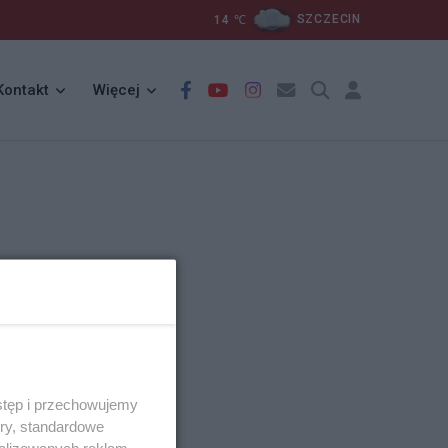
14
℃
SZCZECIN
Kontakt
Więcej
stęp i przechowujemy
ory, standardowe
alizowanych reklam,