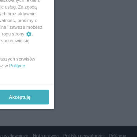
ie usług. Za zgodą
ych oraz aktywnie
watność, prosimy o
wolna i zawsze możesz
m rogu strony
.
sprzeciwić się
 naszych serwisów
esz w
Polityce
Akceptuję
ta wydawnicza
Nota prawna
Polityka prywatności
Reklama