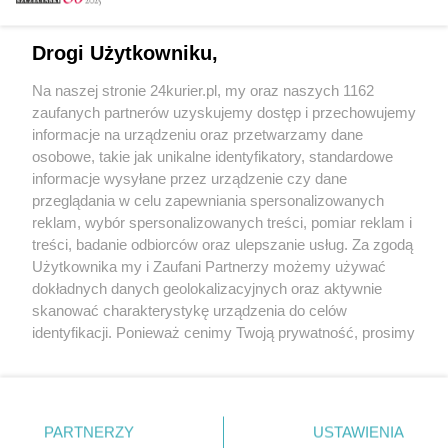
Email
Drogi Użytkowniku,
Na naszej stronie 24kurier.pl, my oraz naszych 1162
Hasło
zaufanych partnerów uzyskujemy dostęp i przechowujemy
informacje na urządzeniu oraz przetwarzamy dane
osobowe, takie jak unikalne identyfikatory, standardowe
informacje wysyłane przez urządzenie czy dane
Zapamiętać?
przeglądania w celu zapewniania spersonalizowanych
reklam, wybór spersonalizowanych treści, pomiar reklam i
Zaloguj
treści, badanie odbiorców oraz ulepszanie usług. Za zgodą
Użytkownika my i Zaufani Partnerzy możemy używać
Zapomniałem hasła
dokładnych danych geolokalizacyjnych oraz aktywnie
skanować charakterystykę urządzenia do celów
identyfikacji. Ponieważ cenimy Twoją prywatność, prosimy
o zgodę na korzystanie z tych technologii poprzez
kliknięcie „Akceptuję”. Zgoda jest dobrowolna i zawsze
możesz ją zmienić/wycofać klikając przycisk ustawień
prywatności znajdujący się w lewym dolnym rogu strony
PARTNERZY
Copyright © 2022 Kurier Szczeciński sp. z o.o.
USTAWIENIA
. Niektóre rodzaje przetwarzania danych nie wymagają