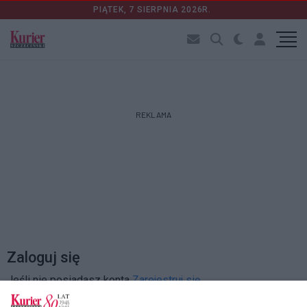
PIĄTEK, 7 SIERPNIA 2026R.
REKLAMA
Zaloguj się
Jeśli nie posiadasz konta
Zarejestruj się