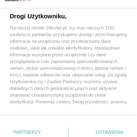
Email
Drogi Użytkowniku,
Na naszej stronie 24kurier.pl, my oraz naszych 1162
Hasło
zaufanych partnerów uzyskujemy dostęp i przechowujemy
informacje na urządzeniu oraz przetwarzamy dane
osobowe, takie jak unikalne identyfikatory, standardowe
informacje wysyłane przez urządzenie czy dane
Zapamiętać?
przeglądania w celu zapewniania spersonalizowanych
reklam, wybór spersonalizowanych treści, pomiar reklam i
Zaloguj
treści, badanie odbiorców oraz ulepszanie usług. Za zgodą
Użytkownika my i Zaufani Partnerzy możemy używać
Zapomniałem hasła
dokładnych danych geolokalizacyjnych oraz aktywnie
skanować charakterystykę urządzenia do celów
identyfikacji. Ponieważ cenimy Twoją prywatność, prosimy
o zgodę na korzystanie z tych technologii poprzez
kliknięcie „Akceptuję”. Zgoda jest dobrowolna i zawsze
możesz ją zmienić/wycofać klikając przycisk ustawień
prywatności znajdujący się w lewym dolnym rogu strony
PARTNERZY
Copyright © 2022 Kurier Szczeciński sp. z o.o.
USTAWIENIA
. Niektóre rodzaje przetwarzania danych nie wymagają