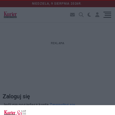
NIEDZIELA, 9 SIERPNIA 2026R.
REKLAMA
Zaloguj się
Jeśli nie posiadasz konta
Zarejestruj się