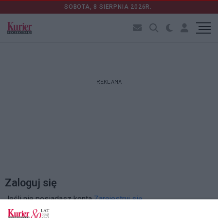
SOBOTA, 8 SIERPNIA 2026R.
REKLAMA
Zaloguj się
Jeśli nie posiadasz konta
Zarejestruj się