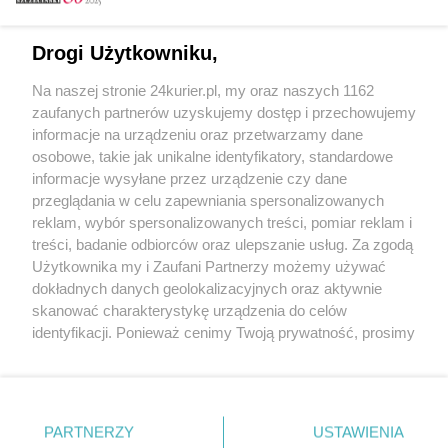
Email
Drogi Użytkowniku,
Na naszej stronie 24kurier.pl, my oraz naszych 1162
Hasło
zaufanych partnerów uzyskujemy dostęp i przechowujemy
informacje na urządzeniu oraz przetwarzamy dane
osobowe, takie jak unikalne identyfikatory, standardowe
informacje wysyłane przez urządzenie czy dane
Zapamiętać?
przeglądania w celu zapewniania spersonalizowanych
reklam, wybór spersonalizowanych treści, pomiar reklam i
Zaloguj
treści, badanie odbiorców oraz ulepszanie usług. Za zgodą
Użytkownika my i Zaufani Partnerzy możemy używać
Zapomniałem hasła
dokładnych danych geolokalizacyjnych oraz aktywnie
skanować charakterystykę urządzenia do celów
identyfikacji. Ponieważ cenimy Twoją prywatność, prosimy
o zgodę na korzystanie z tych technologii poprzez
kliknięcie „Akceptuję”. Zgoda jest dobrowolna i zawsze
możesz ją zmienić/wycofać klikając przycisk ustawień
prywatności znajdujący się w lewym dolnym rogu strony
PARTNERZY
Copyright © 2022 Kurier Szczeciński sp. z o.o.
USTAWIENIA
. Niektóre rodzaje przetwarzania danych nie wymagają