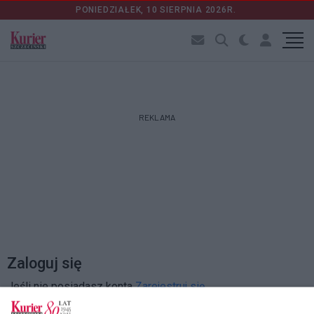
PONIEDZIAŁEK, 10 SIERPNIA 2026R.
REKLAMA
Zaloguj się
Jeśli nie posiadasz konta
Zarejestruj się