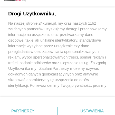
Email
Drogi Użytkowniku,
Na naszej stronie 24kurier.pl, my oraz naszych 1162
Hasło
zaufanych partnerów uzyskujemy dostęp i przechowujemy
informacje na urządzeniu oraz przetwarzamy dane
osobowe, takie jak unikalne identyfikatory, standardowe
informacje wysyłane przez urządzenie czy dane
Zapamiętać?
przeglądania w celu zapewniania spersonalizowanych
reklam, wybór spersonalizowanych treści, pomiar reklam i
Zaloguj
treści, badanie odbiorców oraz ulepszanie usług. Za zgodą
Użytkownika my i Zaufani Partnerzy możemy używać
Zapomniałem hasła
dokładnych danych geolokalizacyjnych oraz aktywnie
skanować charakterystykę urządzenia do celów
identyfikacji. Ponieważ cenimy Twoją prywatność, prosimy
o zgodę na korzystanie z tych technologii poprzez
kliknięcie „Akceptuję”. Zgoda jest dobrowolna i zawsze
możesz ją zmienić/wycofać klikając przycisk ustawień
prywatności znajdujący się w lewym dolnym rogu strony
PARTNERZY
Copyright © 2022 Kurier Szczeciński sp. z o.o.
USTAWIENIA
. Niektóre rodzaje przetwarzania danych nie wymagają