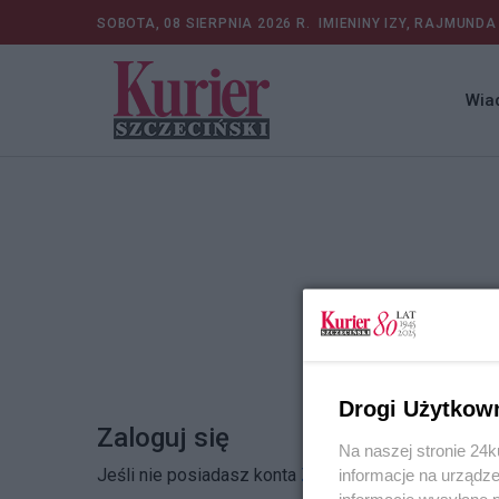
SOBOTA, 08 SIERPNIA 2026 R.
IMIENINY IZY, RAJMUNDA
Wia
Drogi Użytkow
Zaloguj się
Na naszej stronie 24
Jeśli nie posiadasz konta
Zarejestruj się
informacje na urządze
informacje wysyłane 