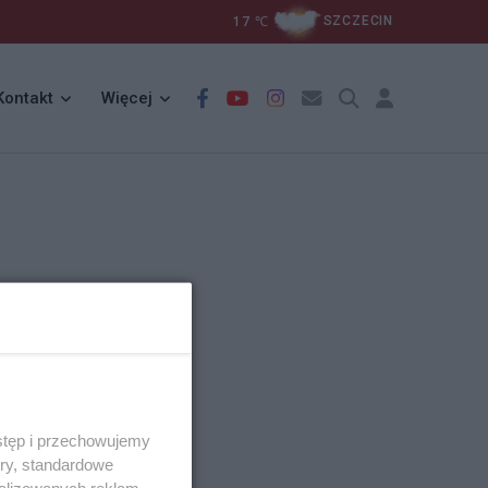
17
℃
SZCZECIN
Kontakt
Więcej
stęp i przechowujemy
ory, standardowe
alizowanych reklam,