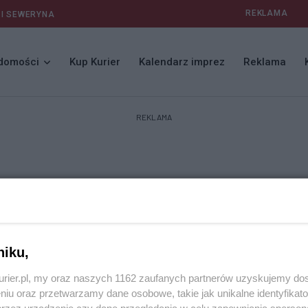
REKLAMA
 I SEWERYNA
domości
Kup Kurier
Kalendarz imprez
Reklama
REKLAMA
niku,
kurier.pl, my oraz naszych 1162 zaufanych partnerów uzyskujemy do
niu oraz przetwarzamy dane osobowe, takie jak unikalne identyfikat
przez urządzenie czy dane przeglądania w celu zapewniania sperson