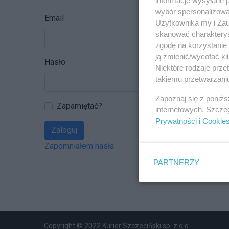
wybór spersonalizowan
Email
Użytkownika my i Zau
skanować charakterys
zgodę na korzystanie 
ją zmienić/wycofać kl
Hasło
Niektóre rodzaje prz
takiemu przetwarzaniu
Zapoznaj się z poniż
Zapamiętać?
internetowych. Szcze
Prywatności i Cookie
Zaloguj
Zapomniałem hasła
PARTNERZY
Copyright © 2022 Kurier Szczeciński sp. z o.o.