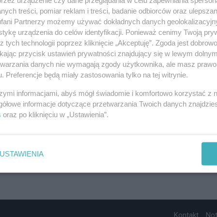
ych treści, pomiar reklam i treści, badanie odbiorców oraz ulepszan
fani Partnerzy możemy używać dokładnych danych geolokalizacyjn
tykę urządzenia do celów identyfikacji. Ponieważ cenimy Twoją pry
z tych technologii poprzez kliknięcie „Akceptuję”. Zgoda jest dobro
ikając przycisk ustawień prywatności znajdujący się w lewym dolny
etwarzania danych nie wymagają zgody użytkownika, ale masz prawo 
. Preferencje będą miały zastosowania tylko na tej witrynie.
szymi informacjami, abyś mógł świadomie i komfortowo korzystać z
gółowe informacje dotyczące przetwarzania Twoich danych znajdzi
s
oraz po kliknięciu w „Ustawienia”.
USTAWIENIA
Kontakt
No