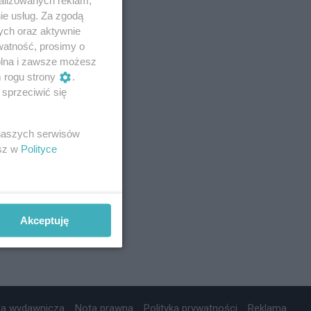
ie usług. Za zgodą
ych oraz aktywnie
watność, prosimy o
wolna i zawsze możesz
m rogu strony
.
sprzeciwić się
 naszych serwisów
esz w
Polityce
Akceptuję
ta wydawnicza
Nota prawna
Polityka prywatności
Reklama