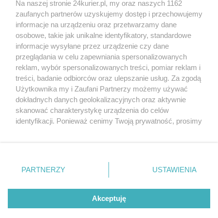
Na naszej stronie 24kurier.pl, my oraz naszych 1162
Willi Lentza [GALERIA]
zaufanych partnerów uzyskujemy dostęp i przechowujemy
Willa Lentza. Styczeń w rytmie tanga
informacje na urządzeniu oraz przetwarzamy dane
osobowe, takie jak unikalne identyfikatory, standardowe
POGODA
informacje wysyłane przez urządzenie czy dane
przeglądania w celu zapewniania spersonalizowanych
reklam, wybór spersonalizowanych treści, pomiar reklam i
treści, badanie odbiorców oraz ulepszanie usług. Za zgodą
17
℃
Użytkownika my i Zaufani Partnerzy możemy używać
dokładnych danych geolokalizacyjnych oraz aktywnie
Zobacz prognozę na 3 dni
skanować charakterystykę urządzenia do celów
identyfikacji. Ponieważ cenimy Twoją prywatność, prosimy
o zgodę na korzystanie z tych technologii poprzez
kliknięcie „Akceptuję”. Zgoda jest dobrowolna i zawsze
możesz ją zmienić/wycofać klikając przycisk ustawień
prywatności znajdujący się w lewym dolnym rogu strony
PARTNERZY
USTAWIENIA
Copyright © 2022 Kurier Szczeciński sp. z o.o.
. Niektóre rodzaje przetwarzania danych nie wymagają
Wszelkie prawa zastrzeżone
zgody użytkownika, ale masz prawo sprzeciwić się
Kontakt
Nota wydawnicza
Nota prawna
takiemu przetwarzaniu. Preferencje będą miały
Akceptuję
zastosowania tylko na tej witrynie.
Polityka prywatności
Reklama