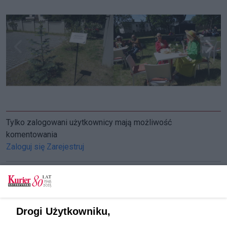
Tylko zalogowani użytkownicy mają możliwość
komentowania
Zaloguj się
Zarejestruj
CZYTAJ TAKŻE
Drogi Użytkowniku,
Plenerowe śniadanie z atrakcjami. W ogrodzie